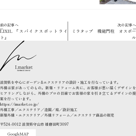
前の記事へ
次の記事へ
LIXIL 『スパイクスポットライ
ミラタップ 機能門柱 オスポー
ト』
ル
滋賀県を中心にガーデン&エクステリアの設計・施工を行なっています。
外構は家があってのもの。新築・リフォーム共に、お客様が思い描くデザインを
ヒアリングしながら、外構のプロの目線でお客様の家を引き立てるデザインの提
案を行っています。
https://imarket.co.jp/
外構工事／エクステリア／造園／庭／設計施工
新築外構・エクステリア／外構リフォーム／エクステリア商品の販売
〒524-0012
滋賀県守山市
播磨田町3097
GoogleMAP