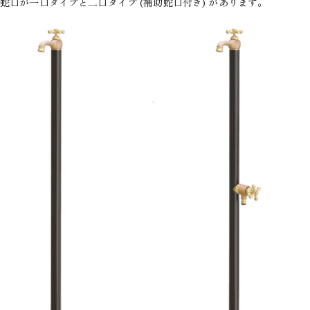
蛇口が一口タイプと二口タイプ (補助蛇口付き) があります。