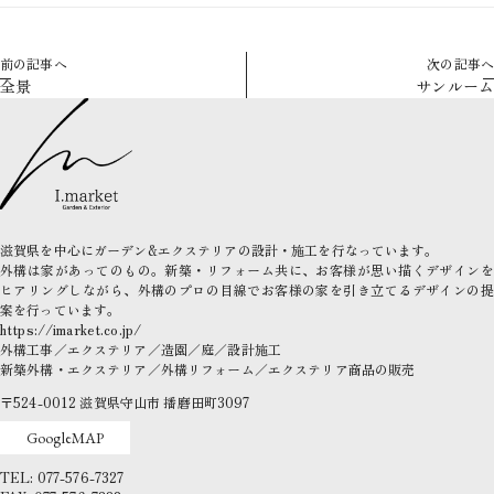
前の記事へ
次の記事へ
全景
サンルーム
滋賀県を中心にガーデン&エクステリアの設計・施工を行なっています。
外構は家があってのもの。新築・リフォーム共に、お客様が思い描くデザインを
ヒアリングしながら、外構のプロの目線でお客様の家を引き立てるデザインの提
案を行っています。
https://imarket.co.jp/
外構工事／エクステリア／造園／庭／設計施工
新築外構・エクステリア／外構リフォーム／エクステリア商品の販売
〒524-0012
滋賀県守山市
播磨田町3097
GoogleMAP
TEL: 077-576-7327