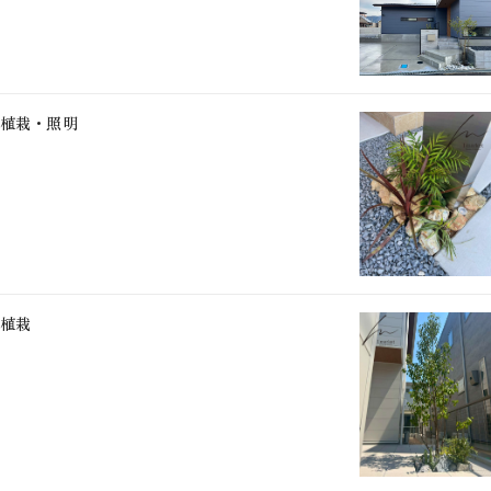
植栽・照明
植栽